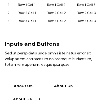
1
Row 1 Cell 1
Row 1 Cell 2
Row 1 Cell 3
2
Row 2 Cell 1
Row 2 Cell 2
Row 2 Cell 3
3
Row 3 Cell 1
Row 3 Cell 2
Row 3 Cell 3
Inputs and Buttons
Sed ut perspiciatis unde omnis iste natus error sit
voluptatem accusantium doloremque laudantium,
totam rem aperiam, eaque ipsa quae.
About Us
About Us
About Us